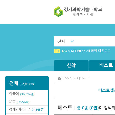
전체
Tip
(뷰어:북플레이어를 설치했는데) 전자
Tip
MAMACExtrac.dll 파일 다운로드
Tip
Tip
Tip
[002] 스마트폰_푸시 기능 안내
[003] 홈페이지_추천도서 기능 설정
Windows XP에서는 북플레이어를 실행
신착
베스트
HOME
베스트
전체
(62,887종)
베스트셀
외국어
(38,094종)
문학
(9,556종)
베스트
총 0종 (0권)
이 검색
경제/비즈니스
(4,665종)