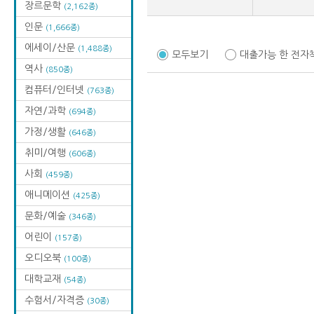
장르문학
(2,162종)
인문
(1,666종)
에세이/산문
(1,488종)
모두보기
대출가능 한 전자
역사
(850종)
컴퓨터/인터넷
(763종)
자연/과학
(694종)
가정/생활
(646종)
취미/여행
(606종)
사회
(459종)
애니메이션
(425종)
문화/예술
(346종)
어린이
(157종)
오디오북
(100종)
대학교재
(54종)
수험서/자격증
(30종)