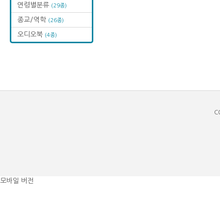
연령별분류
(29종)
종교/역학
(26종)
오디오북
(4종)
C
모바일 버전